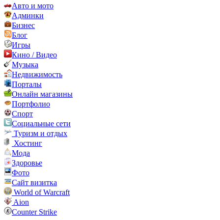
Авто и мото
Админки
Бизнес
Блог
Игры
Кино / Видео
Музыка
Недвижимость
Порталы
Онлайн магазины
Портфолио
Спорт
Социальные сети
Туризм и отдых
Хостинг
Мода
Здоровье
Фото
Сайт визитка
World of Warcraft
Aion
Counter Strike