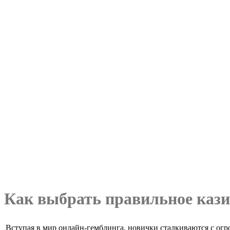
Как выбрать правильное кази
Вступая в мир онлайн-гемблинга, новички сталкиваются с огр