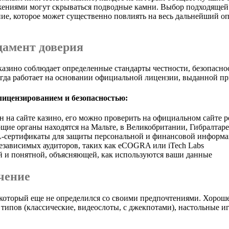
ожениями могут скрываться подводные камни. Выбор подходяще
ие, которое может существенно повлиять на весь дальнейший оп
дамент доверия
 казино соблюдает определенные стандарты честности, безопасн
егда работает на основании официальной лицензии, выданной п
лицензированием и безопасностью:
 на сайте казино, его можно проверить на официальном сайте р
щие органы находятся на Мальте, в Великобритании, Гибралтаре
-сертификаты для защиты персональной и финансовой информ
езависимых аудиторов, таких как eCOGRA или iTech Labs
 и понятной, объясняющей, как используются ваши данные
чение
который еще не определился со своими предпочтениями. Хороше
ипов (классические, видеослоты, с джекпотами), настольные иг