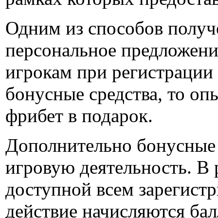
Одним из способов получ
персональное предложени
игрокам при регистрации
бонусные средства, то оп
фрибет в подарок.
Дополнительно бонусные 
игровую деятельность. В
доступной всем зарегистр
действие начисляются бал