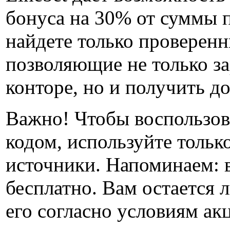
бонуса на 30% от суммы п
найдете только проверен
позволяющие не только за
конторе, но и получить 
Важно! Чтобы воспользо
кодом, используйте толь
источники. Напоминаем: 
бесплатно. Вам остается 
его согласно условиям ак