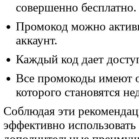
совершенно бесплатно.
Промокод можно активи
аккаунт.
Каждый код дает досту
Все промокоды имеют о
которого становятся не
Соблюдая эти рекомендац
эффективно использовать
дополнительные преимущес