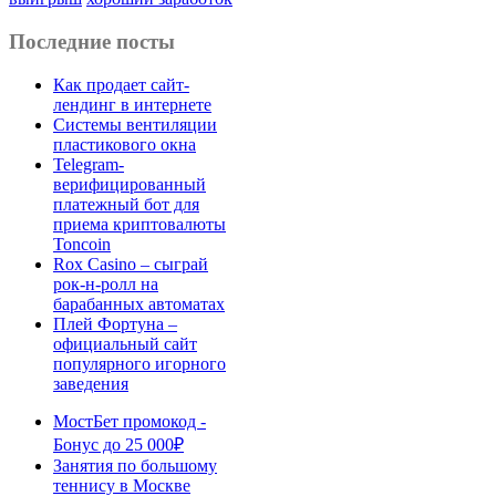
Последние посты
Как продает сайт-
лендинг в интернете
Системы вентиляции
пластикового окна
Telegram-
верифицированный
платежный бот для
приема криптовалюты
Toncoin
Rox Casino – сыграй
рок-н-ролл на
барабанных автоматах
Плей Фортуна –
официальный сайт
популярного игорного
заведения
МостБет промокод -
Бонус до 25 000₽
Занятия по большому
теннису в Москве