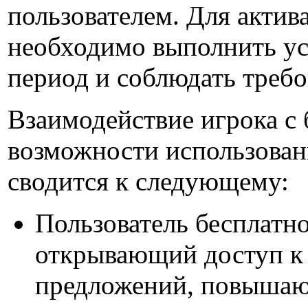
пользователем. Для акти
необходимо выполнить ус
период и соблюдать требо
Взаимодействие игрока с 
возможности использован
сводится к следующему:
Пользователь бесплатно
открывающий доступ к
предложений, повышаю