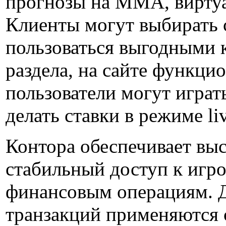
прогнозы на ММА, виртуа
Клиенты могут выбирать 
пользоваться выгодными 
раздела, на сайте функцио
пользователи могут играт
делать ставки в режиме li
Контора обеспечивает выс
стабильный доступ к игро
финансовым операциям. 
транзакций применяются 