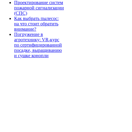
Проектирование систем
пожарной сигнализации
(СПС)
Как выбрать пылесос:
на что стоит обратить
внимание?
Погружение в
агротехнику: VR-курс
по сертифицированной
посадке, выращиванию
и сушке конопли