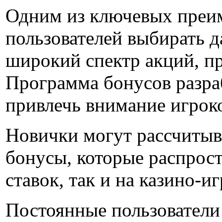
Одним из ключевых преи
пользователей выбирать 
широкий спектр акций, п
Программа бонусов разра
привлечь внимание игрок
Новички могут рассчитыв
бонусы, которые распрост
ставок, так и на казино-и
Постоянные пользователи