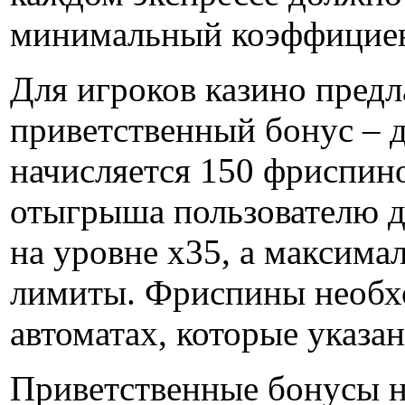
минимальный коэффициент
Для игроков казино предл
приветственный бонус – 
начисляется 150 фриспин
отыгрыша пользователю д
на уровне x35, а максим
лимиты. Фриспины необхо
автоматах, которые указа
Приветственные бонусы н