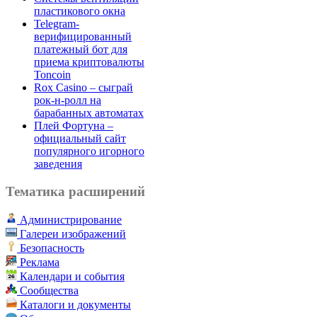
пластикового окна
Telegram-
верифицированный
платежный бот для
приема криптовалюты
Toncoin
Rox Casino – сыграй
рок-н-ролл на
барабанных автоматах
Плей Фортуна –
официальный сайт
популярного игорного
заведения
Тематика расширений
Администрирование
Галереи изображений
Безопасность
Реклама
Календари и события
Сообщества
Каталоги и документы