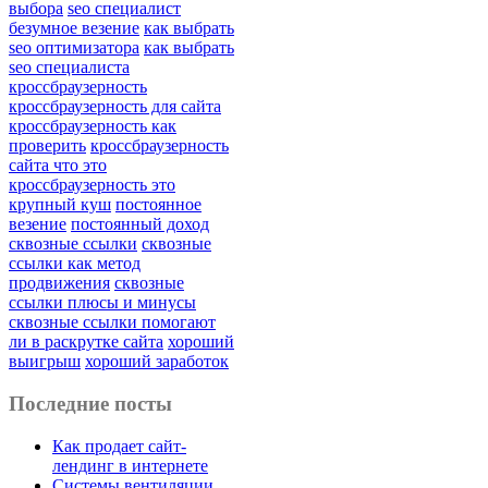
выбора
seo специалист
безумное везение
как выбрать
seo оптимизатора
как выбрать
seo специалиста
кроссбраузерность
кроссбраузерность для сайта
кроссбраузерность как
проверить
кроссбраузерность
сайта что это
кроссбраузерность это
крупный куш
постоянное
везение
постоянный доход
сквозные ссылки
сквозные
ссылки как метод
продвижения
сквозные
ссылки плюсы и минусы
сквозные ссылки помогают
ли в раскрутке сайта
хороший
выигрыш
хороший заработок
Последние посты
Как продает сайт-
лендинг в интернете
Системы вентиляции