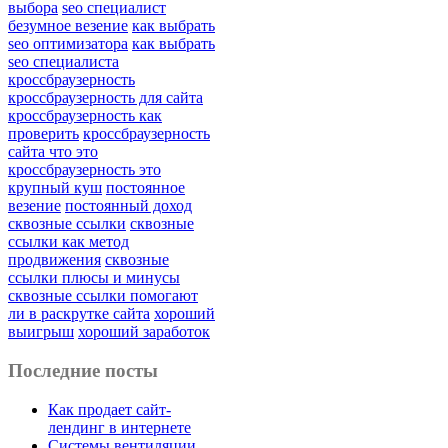
выбора
seo специалист
безумное везение
как выбрать
seo оптимизатора
как выбрать
seo специалиста
кроссбраузерность
кроссбраузерность для сайта
кроссбраузерность как
проверить
кроссбраузерность
сайта что это
кроссбраузерность это
крупный куш
постоянное
везение
постоянный доход
сквозные ссылки
сквозные
ссылки как метод
продвижения
сквозные
ссылки плюсы и минусы
сквозные ссылки помогают
ли в раскрутке сайта
хороший
выигрыш
хороший заработок
Последние посты
Как продает сайт-
лендинг в интернете
Системы вентиляции