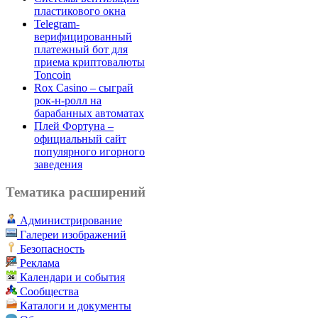
пластикового окна
Telegram-
верифицированный
платежный бот для
приема криптовалюты
Toncoin
Rox Casino – сыграй
рок-н-ролл на
барабанных автоматах
Плей Фортуна –
официальный сайт
популярного игорного
заведения
Тематика расширений
Администрирование
Галереи изображений
Безопасность
Реклама
Календари и события
Сообщества
Каталоги и документы