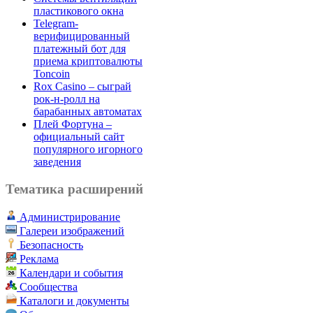
пластикового окна
Telegram-
верифицированный
платежный бот для
приема криптовалюты
Toncoin
Rox Casino – сыграй
рок-н-ролл на
барабанных автоматах
Плей Фортуна –
официальный сайт
популярного игорного
заведения
Тематика расширений
Администрирование
Галереи изображений
Безопасность
Реклама
Календари и события
Сообщества
Каталоги и документы