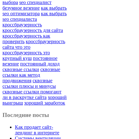
выбора
seo специалист
безумное везение
как выбрать
seo оптимизатора
как выбрать
seo специалиста
кроссбраузерность
кроссбраузерность для сайта
кроссбраузерность как
проверить
кроссбраузерность
сайта что это
кроссбраузерность это
крупный куш
постоянное
везение
постоянный доход
сквозные ссылки
сквозные
ссылки как метод
продвижения
сквозные
ссылки плюсы и минусы
сквозные ссылки помогают
ли в раскрутке сайта
хороший
выигрыш
хороший заработок
Последние посты
Как продает сайт-
лендинг в интернете
Системы вентиляции