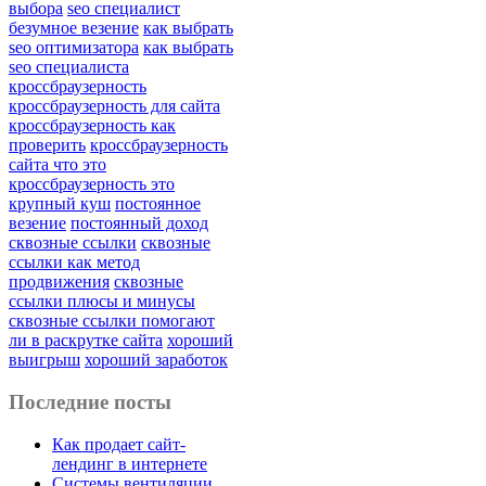
выбора
seo специалист
безумное везение
как выбрать
seo оптимизатора
как выбрать
seo специалиста
кроссбраузерность
кроссбраузерность для сайта
кроссбраузерность как
проверить
кроссбраузерность
сайта что это
кроссбраузерность это
крупный куш
постоянное
везение
постоянный доход
сквозные ссылки
сквозные
ссылки как метод
продвижения
сквозные
ссылки плюсы и минусы
сквозные ссылки помогают
ли в раскрутке сайта
хороший
выигрыш
хороший заработок
Последние посты
Как продает сайт-
лендинг в интернете
Системы вентиляции