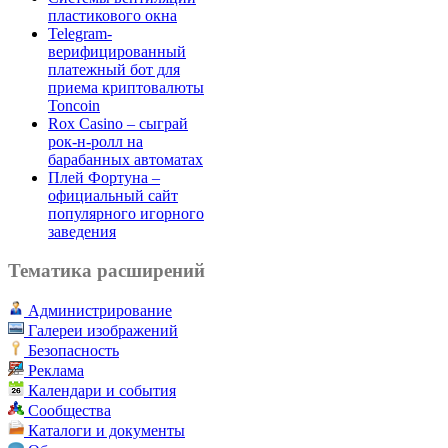
пластикового окна
Telegram-
верифицированный
платежный бот для
приема криптовалюты
Toncoin
Rox Casino – сыграй
рок-н-ролл на
барабанных автоматах
Плей Фортуна –
официальный сайт
популярного игорного
заведения
Тематика расширений
Администрирование
Галереи изображений
Безопасность
Реклама
Календари и события
Сообщества
Каталоги и документы