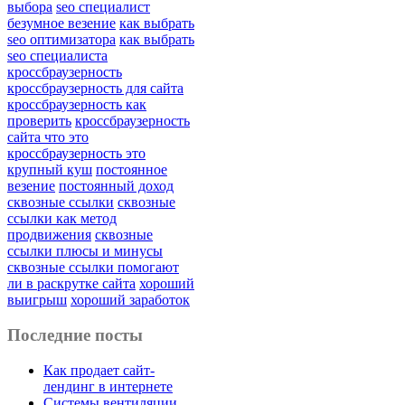
выбора
seo специалист
безумное везение
как выбрать
seo оптимизатора
как выбрать
seo специалиста
кроссбраузерность
кроссбраузерность для сайта
кроссбраузерность как
проверить
кроссбраузерность
сайта что это
кроссбраузерность это
крупный куш
постоянное
везение
постоянный доход
сквозные ссылки
сквозные
ссылки как метод
продвижения
сквозные
ссылки плюсы и минусы
сквозные ссылки помогают
ли в раскрутке сайта
хороший
выигрыш
хороший заработок
Последние посты
Как продает сайт-
лендинг в интернете
Системы вентиляции