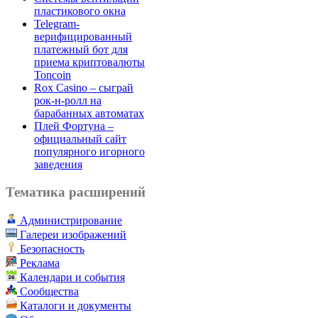
пластикового окна
Telegram-
верифицированный
платежный бот для
приема криптовалюты
Toncoin
Rox Casino – сыграй
рок-н-ролл на
барабанных автоматах
Плей Фортуна –
официальный сайт
популярного игорного
заведения
Тематика расширений
Администрирование
Галереи изображений
Безопасность
Реклама
Календари и события
Сообщества
Каталоги и документы