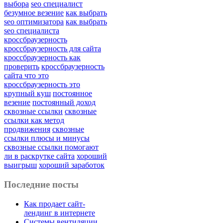
выбора
seo специалист
безумное везение
как выбрать
seo оптимизатора
как выбрать
seo специалиста
кроссбраузерность
кроссбраузерность для сайта
кроссбраузерность как
проверить
кроссбраузерность
сайта что это
кроссбраузерность это
крупный куш
постоянное
везение
постоянный доход
сквозные ссылки
сквозные
ссылки как метод
продвижения
сквозные
ссылки плюсы и минусы
сквозные ссылки помогают
ли в раскрутке сайта
хороший
выигрыш
хороший заработок
Последние посты
Как продает сайт-
лендинг в интернете
Системы вентиляции