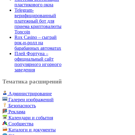
пластикового окна
Telegram-
верифицированный
платежный бот для
приема криптовалюты
Toncoin
Rox Casino – сыграй
рок-н-ролл на
барабанных автоматах
Плей Фортуна –
официальный сайт
популярного игорного
заведения
Тематика расширений
Администрирование
Галереи изображений
Безопасность
Реклама
Календари и события
Сообщества
Каталоги и документы