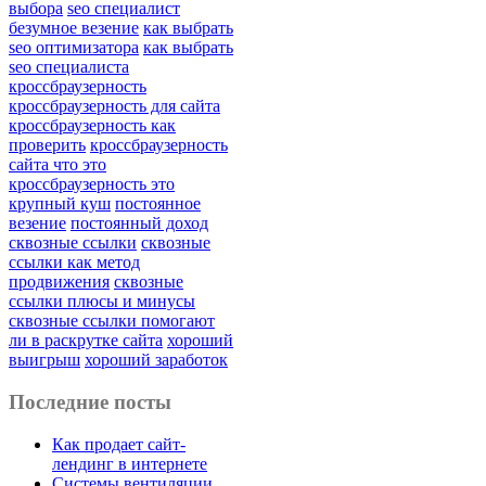
выбора
seo специалист
безумное везение
как выбрать
seo оптимизатора
как выбрать
seo специалиста
кроссбраузерность
кроссбраузерность для сайта
кроссбраузерность как
проверить
кроссбраузерность
сайта что это
кроссбраузерность это
крупный куш
постоянное
везение
постоянный доход
сквозные ссылки
сквозные
ссылки как метод
продвижения
сквозные
ссылки плюсы и минусы
сквозные ссылки помогают
ли в раскрутке сайта
хороший
выигрыш
хороший заработок
Последние посты
Как продает сайт-
лендинг в интернете
Системы вентиляции