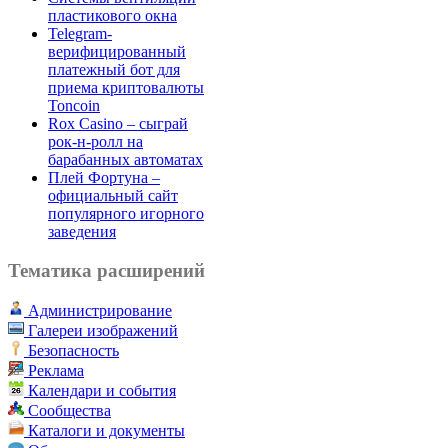
пластикового окна
Telegram-
верифицированный
платежный бот для
приема криптовалюты
Toncoin
Rox Casino – сыграй
рок-н-ролл на
барабанных автоматах
Плей Фортуна –
официальный сайт
популярного игорного
заведения
Тематика расширений
Администрирование
Галереи изображений
Безопасность
Реклама
Календари и события
Сообщества
Каталоги и документы