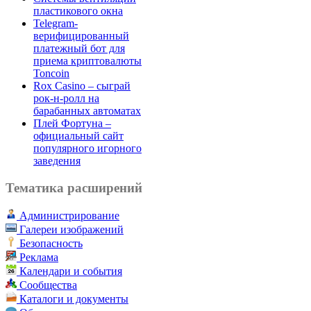
пластикового окна
Telegram-
верифицированный
платежный бот для
приема криптовалюты
Toncoin
Rox Casino – сыграй
рок-н-ролл на
барабанных автоматах
Плей Фортуна –
официальный сайт
популярного игорного
заведения
Тематика расширений
Администрирование
Галереи изображений
Безопасность
Реклама
Календари и события
Сообщества
Каталоги и документы