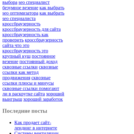
выбора
seo специалист
безумное везение
как выбрать
seo оптимизатора
как выбрать
seo специалиста
кроссбраузерность
кроссбраузерность для сайта
кроссбраузерность как
проверить
кроссбраузерность
сайта что это
кроссбраузерность это
крупный куш
постоянное
везение
постоянный доход
сквозные ссылки
сквозные
ссылки как метод
продвижения
сквозные
ссылки плюсы и минусы
сквозные ссылки помогают
ли в раскрутке сайта
хороший
выигрыш
хороший заработок
Последние посты
Как продает сайт-
лендинг в интернете
Системы вентиляции