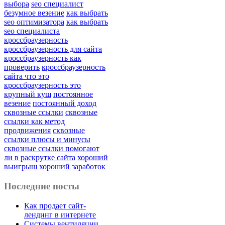
выбора
seo специалист
безумное везение
как выбрать
seo оптимизатора
как выбрать
seo специалиста
кроссбраузерность
кроссбраузерность для сайта
кроссбраузерность как
проверить
кроссбраузерность
сайта что это
кроссбраузерность это
крупный куш
постоянное
везение
постоянный доход
сквозные ссылки
сквозные
ссылки как метод
продвижения
сквозные
ссылки плюсы и минусы
сквозные ссылки помогают
ли в раскрутке сайта
хороший
выигрыш
хороший заработок
Последние посты
Как продает сайт-
лендинг в интернете
Системы вентиляции