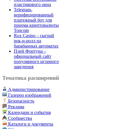
пластикового окна
Telegram-
верифицированный
платежный бот для
приема криптовалюты
Toncoin
Rox Casino – сыграй
рок-н-ролл на
барабанных автоматах
Плей Фортуна –
официальный сайт
популярного игорного
заведения
Тематика расширений
Администрирование
Галереи изображений
Безопасность
Реклама
Календари и события
Сообщества
Каталоги и документы