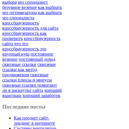
выбора
seo специалист
безумное везение
как выбрать
seo оптимизатора
как выбрать
seo специалиста
кроссбраузерность
кроссбраузерность для сайта
кроссбраузерность как
проверить
кроссбраузерность
сайта что это
кроссбраузерность это
крупный куш
постоянное
везение
постоянный доход
сквозные ссылки
сквозные
ссылки как метод
продвижения
сквозные
ссылки плюсы и минусы
сквозные ссылки помогают
ли в раскрутке сайта
хороший
выигрыш
хороший заработок
Последние посты
Как продает сайт-
лендинг в интернете
Системы вентиляции