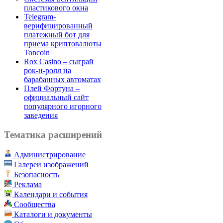
пластикового окна
Telegram-
верифицированный
платежный бот для
приема криптовалюты
Toncoin
Rox Casino – сыграй
рок-н-ролл на
барабанных автоматах
Плей Фортуна –
официальный сайт
популярного игорного
заведения
Тематика расширений
Администрирование
Галереи изображений
Безопасность
Реклама
Календари и события
Сообщества
Каталоги и документы