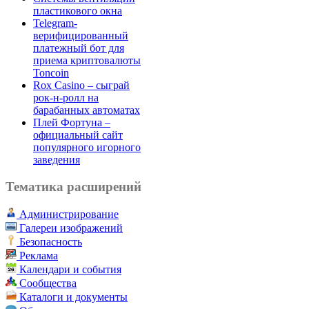
пластикового окна
Telegram-
верифицированный
платежный бот для
приема криптовалюты
Toncoin
Rox Casino – сыграй
рок-н-ролл на
барабанных автоматах
Плей Фортуна –
официальный сайт
популярного игорного
заведения
Тематика расширений
Администрирование
Галереи изображений
Безопасность
Реклама
Календари и события
Сообщества
Каталоги и документы