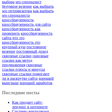
выбора
seo специалист
безумное везение
как выбрать
seo оптимизатора
как выбрать
seo специалиста
кроссбраузерность
кроссбраузерность для сайта
кроссбраузерность как
проверить
кроссбраузерность
сайта что это
кроссбраузерность это
крупный куш
постоянное
везение
постоянный доход
сквозные ссылки
сквозные
ссылки как метод
продвижения
сквозные
ссылки плюсы и минусы
сквозные ссылки помогают
ли в раскрутке сайта
хороший
выигрыш
хороший заработок
Последние посты
Как продает сайт-
лендинг в интернете
Системы вентиляции