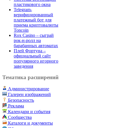
пластикового окна
Telegram-
верифицированный
платежный бот для
приема криптовалюты
Toncoin
Rox Casino – сыграй
рок-н-ролл на
барабанных автоматах
Плей Фортуна –
официальный сайт
популярного игорного
заведения
Тематика расширений
Администрирование
Галереи изображений
Безопасность
Реклама
Календари и события
Сообщества
Каталоги и документы