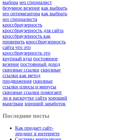
выбора
seo специалист
безумное везение
как выбрать
seo оптимизатора
как выбрать
seo специалиста
кроссбраузерность
кроссбраузерность для сайта
кроссбраузерность как
проверить
кроссбраузерность
сайта что это
кроссбраузерность это
крупный куш
постоянное
везение
постоянный доход
сквозные ссылки
сквозные
ссылки как метод
продвижения
сквозные
ссылки плюсы и минусы
сквозные ссылки помогают
ли в раскрутке сайта
хороший
выигрыш
хороший заработок
Последние посты
Как продает сайт-
лендинг в интернете
Системы вентиляции