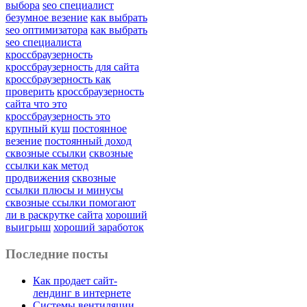
выбора
seo специалист
безумное везение
как выбрать
seo оптимизатора
как выбрать
seo специалиста
кроссбраузерность
кроссбраузерность для сайта
кроссбраузерность как
проверить
кроссбраузерность
сайта что это
кроссбраузерность это
крупный куш
постоянное
везение
постоянный доход
сквозные ссылки
сквозные
ссылки как метод
продвижения
сквозные
ссылки плюсы и минусы
сквозные ссылки помогают
ли в раскрутке сайта
хороший
выигрыш
хороший заработок
Последние посты
Как продает сайт-
лендинг в интернете
Системы вентиляции