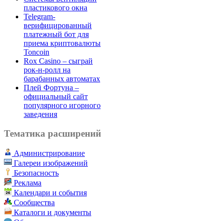
пластикового окна
Telegram-
верифицированный
платежный бот для
приема криптовалюты
Toncoin
Rox Casino – сыграй
рок-н-ролл на
барабанных автоматах
Плей Фортуна –
официальный сайт
популярного игорного
заведения
Тематика расширений
Администрирование
Галереи изображений
Безопасность
Реклама
Календари и события
Сообщества
Каталоги и документы