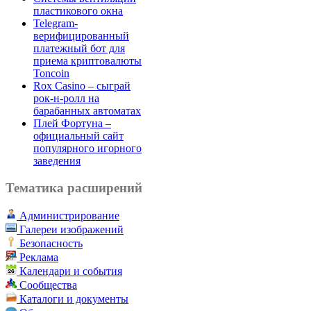
пластикового окна
Telegram-
верифицированный
платежный бот для
приема криптовалюты
Toncoin
Rox Casino – сыграй
рок-н-ролл на
барабанных автоматах
Плей Фортуна –
официальный сайт
популярного игорного
заведения
Тематика расширений
Администрирование
Галереи изображений
Безопасность
Реклама
Календари и события
Сообщества
Каталоги и документы