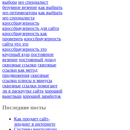
выбора
seo специалист
безумное везение
как выбрать
seo оптимизатора
как выбрать
seo специалиста
кроссбраузерность
кроссбраузерность для сайта
кроссбраузерность как
проверить
кроссбраузерность
сайта что это
кроссбраузерность это
крупный куш
постоянное
везение
постоянный доход
сквозные ссылки
сквозные
ссылки как метод
продвижения
сквозные
ссылки плюсы и минусы
сквозные ссылки помогают
ли в раскрутке сайта
хороший
выигрыш
хороший заработок
Последние посты
Как продает сайт-
лендинг в интернете
Системы вентиляции