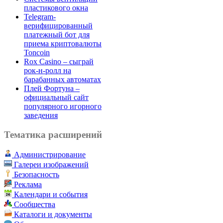
пластикового окна
Telegram-
верифицированный
платежный бот для
приема криптовалюты
Toncoin
Rox Casino – сыграй
рок-н-ролл на
барабанных автоматах
Плей Фортуна –
официальный сайт
популярного игорного
заведения
Тематика расширений
Администрирование
Галереи изображений
Безопасность
Реклама
Календари и события
Сообщества
Каталоги и документы