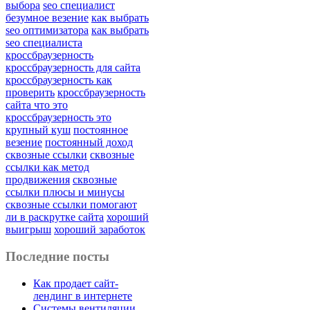
выбора
seo специалист
безумное везение
как выбрать
seo оптимизатора
как выбрать
seo специалиста
кроссбраузерность
кроссбраузерность для сайта
кроссбраузерность как
проверить
кроссбраузерность
сайта что это
кроссбраузерность это
крупный куш
постоянное
везение
постоянный доход
сквозные ссылки
сквозные
ссылки как метод
продвижения
сквозные
ссылки плюсы и минусы
сквозные ссылки помогают
ли в раскрутке сайта
хороший
выигрыш
хороший заработок
Последние посты
Как продает сайт-
лендинг в интернете
Системы вентиляции