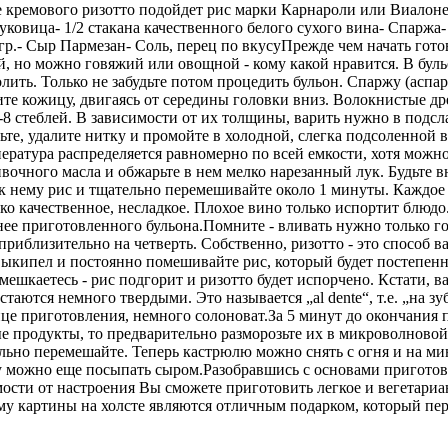
ее кремового ризотто подойдет рис марки Карнароли или Виалон
луковица- 1/2 стакана качественного белого сухого вина- Спаржа-
гр.- Сыр Пармезан- Соль, перец по вкусуПрежде чем начать гото
ый, но можно говяжий или овощной - кому какой нравится. В бул
лить. Только не забудьте потом процедить бульон. Спаржу (аспар
те кожицу, двигаясь от середины головки вниз. Волокнистые д
-8 стеблей. В зависимости от их толщины, варить нужно в подсл
ньте, удалите нитку и промойте в холодной, слегка подсоленной в
пература распределяется равномерно по всей емкости, хотя можн
очного масла и обжарьте в нем мелко нарезанный лук. Будьте в
те к нему рис и тщательно перемешивайте около 1 минуты. Каждо
о качественное, несладкое. Плохое вино только испортит блюдо
анее приготовленного бульона.Помните - вливать нужно только г
риблизительно на четверть. Собственно, ризотто - это способ в
 выкипел и постоянно помешивайте рис, который будет постепен
ешкаетесь - рис подгорит и ризотто будет испорчено. Кстати, в
таются немного твердыми. Это называется „al dente“, т.е. „на зу
нце приготовления, немного солоноват.За 5 минут до окончания 
е продукты, то предварительно разморозьте их в микроволновой
льно перемешайте. Теперь кастрюлю можно снять с огня и на мин
ху можно еще посыпать сыром.Разобравшись с основами пригото
мости от настроения Вы сможете приготовить легкое и вегетариа
у картины на холсте являются отличным подарком, который пер