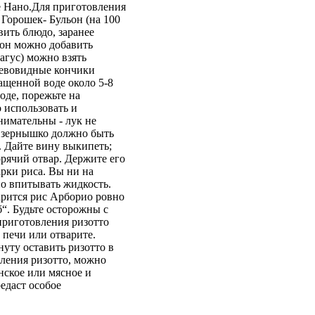
е Нано.Для приготовления
 Горошек- Бульон (на 100
вить блюдо, заранее
ьон можно добавить
агус) можно взять
ревовидные кончики
ащенной воде около 5-8
оде, порежьте на
о использовать и
нимательны - лук не
е зернышко должно быть
. Дайте вину выкипеть;
орячий отвар. Держите его
арки риса. Вы ни на
но впитывать жидкость.
арится рис Арборио ровно
б“. Будьте осторожны с
приготовления ризотто
 печи или отварите.
уту оставить ризотто в
вления ризотто, можно
нское или мясное и
едаст особое