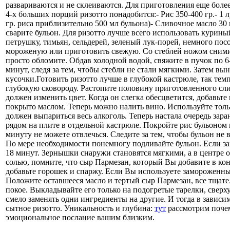
развариваются и не склеиваются. Для приготовления еще бол
4-х больших порций ризотто понадобится:- Рис 350-400 гр.- 1 
гр. риса приблизительно 500 мл бульона)- Сливочное масло 30 
сварите бульон. Для ризотто лучше всего использовать курин
петрушку, тимьян, сельдерей, зеленый лук-порей, немного посо
мороженую или приготовить свежую. Со стеблей ножом сними
просто обломите. Обдав холодной водой, свяжите в пучок по 6
минут, следя за тем, чтобы стебли не стали мягкими. Затем вы
кусочки.Готовить ризотто лучше в глубокой кастрюле, так тем
глубокую сковороду. Растопите половину приготовленного слив
должен изменить цвет. Когда он слегка обесцветится, добавь
покрыто маслом. Теперь можно налить вино. Используйте тольк
должен выпариться весь алкоголь. Теперь настала очередь зар
рядом на плите в отдельной кастрюле. Покройте рис бульоном п
минуту не можете отвлечься. Следите за тем, чтобы бульон не
По мере необходимости понемногу подливайте бульон. Если зам
18 минут. Зернышки снаружи становятся мягкими, а в центре ос
солью, помните, что сыр Пармезан, который Вы добавите в ко
добавьте горошек и спаржу. Если Вы используете замороженны
Положите оставшееся масло и тертый сыр Пармезан, все тщате
покое. Выкладывайте его только на подогретые тарелки, свер
смело заменять одни ингредиенты на другие. И тогда в зависи
сытное ризотто. Уникальность и глубина:
тут
рассмотрим почем
эмоциональное послание вашим близким.